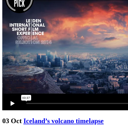
03 Oct
Iceland’s volcano timelapse