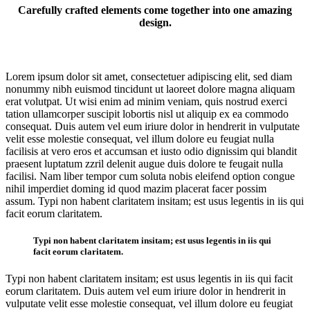
Carefully crafted elements come together into one amazing
design.
Lorem ipsum dolor sit amet, consectetuer adipiscing elit, sed diam
nonummy nibh euismod tincidunt ut laoreet dolore magna aliquam
erat volutpat. Ut wisi enim ad minim veniam, quis nostrud exerci
tation ullamcorper suscipit lobortis nisl ut aliquip ex ea commodo
consequat. Duis autem vel eum iriure dolor in hendrerit in vulputate
velit esse molestie consequat, vel illum dolore eu feugiat nulla
facilisis at vero eros et accumsan et iusto odio dignissim qui blandit
praesent luptatum zzril delenit augue duis dolore te feugait nulla
facilisi. Nam liber tempor cum soluta nobis eleifend option congue
nihil imperdiet doming id quod mazim placerat facer possim
assum. Typi non habent claritatem insitam; est usus legentis in iis qui
facit eorum claritatem.
Typi non habent claritatem insitam; est usus legentis in iis qui
facit eorum claritatem.
Typi non habent claritatem insitam; est usus legentis in iis qui facit
eorum claritatem. Duis autem vel eum iriure dolor in hendrerit in
vulputate velit esse molestie consequat, vel illum dolore eu feugiat