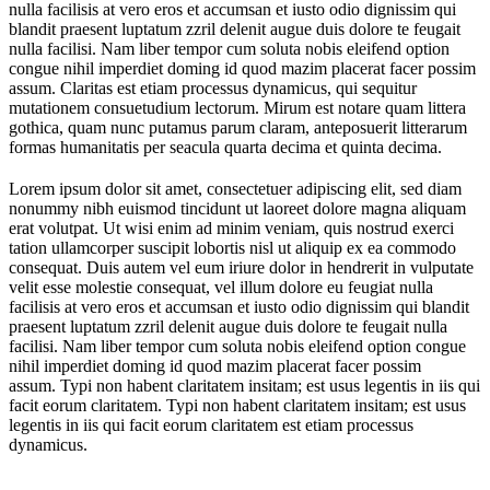
nulla facilisis at vero eros et accumsan et iusto odio dignissim qui
blandit praesent luptatum zzril delenit augue duis dolore te feugait
nulla facilisi. Nam liber tempor cum soluta nobis eleifend option
congue nihil imperdiet doming id quod mazim placerat facer possim
assum. Claritas est etiam processus dynamicus, qui sequitur
mutationem consuetudium lectorum. Mirum est notare quam littera
gothica, quam nunc putamus parum claram, anteposuerit litterarum
formas humanitatis per seacula quarta decima et quinta decima.
Lorem ipsum dolor sit amet, consectetuer adipiscing elit, sed diam
nonummy nibh euismod tincidunt ut laoreet dolore magna aliquam
erat volutpat. Ut wisi enim ad minim veniam, quis nostrud exerci
tation ullamcorper suscipit lobortis nisl ut aliquip ex ea commodo
consequat. Duis autem vel eum iriure dolor in hendrerit in vulputate
velit esse molestie consequat, vel illum dolore eu feugiat nulla
facilisis at vero eros et accumsan et iusto odio dignissim qui blandit
praesent luptatum zzril delenit augue duis dolore te feugait nulla
facilisi. Nam liber tempor cum soluta nobis eleifend option congue
nihil imperdiet doming id quod mazim placerat facer possim
assum. Typi non habent claritatem insitam; est usus legentis in iis qui
facit eorum claritatem. Typi non habent claritatem insitam; est usus
legentis in iis qui facit eorum claritatem est etiam processus
dynamicus.