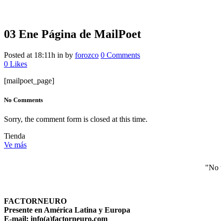
03 Ene
Página de MailPoet
Posted at 18:11h
in
by
forozco
0 Comments
0
Likes
[mailpoet_page]
No Comments
Sorry, the comment form is closed at this time.
Tienda
Ve más
"No 
FACTORNEURO
Presente en América Latina y Europa
E-mail: info(a)factorneuro.com